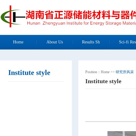
Home
About Us
Results Sh
Sci-fi Res
Institute style
Position：
Home
>>
研究所风采
Institute style