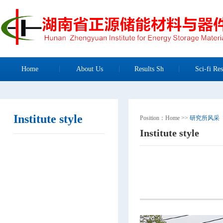
Home
About Us
Results Sh
Sci-fi Res
Institute style
Position：
Home
>>
研究所风采
Institute style