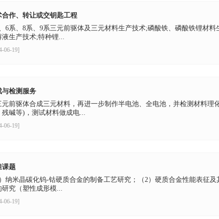
术合作、转让或交钥匙工程
系、6系、8系、9系三元前驱体及三元材料生产技术;磷酸铁、磷酸铁锂材
液生产技术;特种锂...
4-06-19]
成与检测服务
三元前驱体合成三元材料，再进一步制作半电池、全电池，并检测材料理化性能
残碱等)，测试材料做成电...
4-06-19]
担课题
1）纳米晶碳化钨-钴硬质合金的制备工艺研究；（2）硬质合金性能表征及
研究（塑性成形模...
4-06-19]