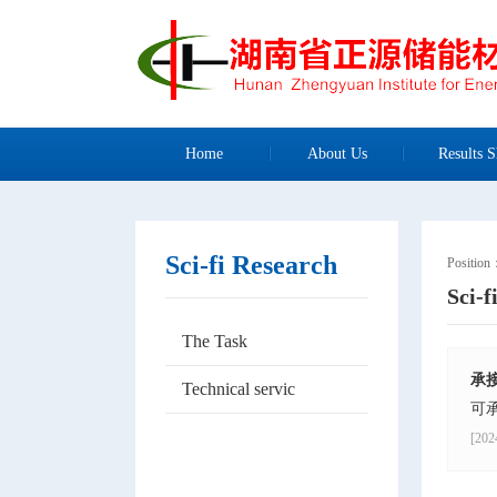
Home
About Us
Results S
Sci-fi Research
Positio
Sci-f
The Task
承
Technical servic
可
[202