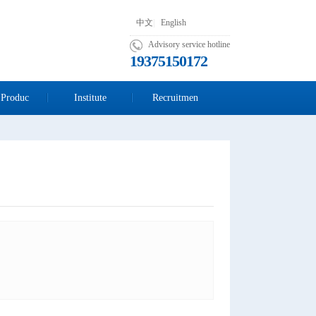
中文
|
English
Advisory service hotline
19375150172
 Produc
Institute
Recruitmen