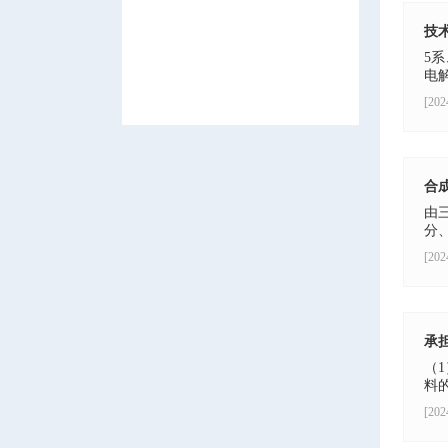
技
5
电解
[202
合
由
分、
[202
承
（
料的
[202