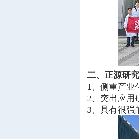
二、正源研
1、侧重产业
2、突出应用
3、具有很强