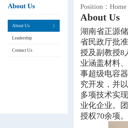
About Us
Position：
Home
About Us
About Us
湖南省正源
Leadership
省民政厅批准
Contact Us
授及副教授8
业涵盖材料
事超级电容
究开发，并
多项技术实
业化企业。团
授权70余项