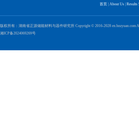
首页
|
About Us
|
Results
版权所有：湖南省正源储能材料与器件研究所 Copyright © 2016-2028 en.hnzyuan.com All Ri
湘ICP备2024069269号