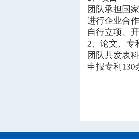
团队承担国家
进行企业合作
自行立项、开
2、论文、专
团队共发表科
申报专利13