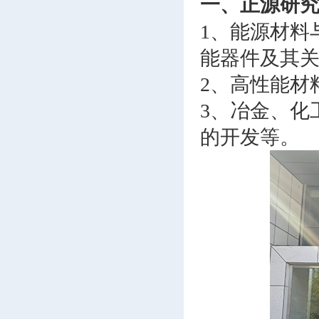
一、正源研
1、能源材料
能器件及其
2、高性能材
3、冶金、化
的开发等。