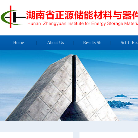
Home
About Us
Results Sh
Sci-fi Res