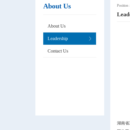
About Us
Positio
Lead
About Us
Leadership
Contact Us
湖南省