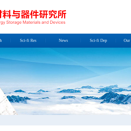
h
Sci-fi Res
News
Sci-fi Dep
Our