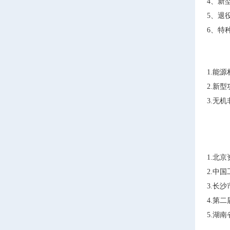
4、新
5、退
6、特
1.能
2.新
3.无
1.北
2.中
3.长
4.第
5.湖