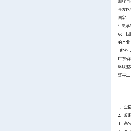
回收再
开发区
国家、
生教学
成，国
的产业
此外，
广东省
略联盟
资再生
1、全
2、凝
3、高