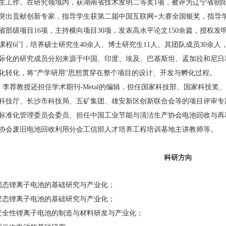
生工作。在研究领域内，获湖南省技术发明二等奖1项，被评为辽宁省朝
突出贡献创新专家，指导学生获第二届中国互联网+大赛全国银奖，指导
省部级项目16项，主持横向项目30项，发表高水平论文150余篇，授权发
课程6门，培养硕士研究生40余人、博士研究生11人。其团队成员30余
际化的研究成员分别来源于中国、印度、埃及、巴基斯坦、孟加拉和尼日
化转化，将“产学研用”思想贯穿在整个项目的设计、开发与孵化过程。
李荐教授还担任学术期刊-Metal的编辑，担任国家科技部、国家科技
科技厅、长沙市科技局、五矿集团、雄安新区创新联合会等的项目评审专
标准化管理委员会委员、担任中国工业节能与清洁生产协会电池回收与再
协会废旧电池回收利用分会工信部人才培养工程培训基地主讲教师等。
科研方向
固态锂离子电池的基础研究与产业化；
胶态锂离子电池的基础研究与产业化；
安全性锂离子电池的制造与材料研发与产业化；