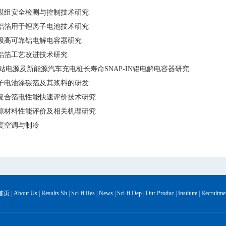
电模组安全检测与控制技术研究
碳铝箔用于锂离子电池技术研究
业级高可靠铝电解电容器研究
碳铝箔工艺改进技术研究
G基站电源及新能源汽车充电桩长寿命SNAP-IN铝电解电容器研究
离子电池涂碳箔及其浆料的研发
碳复合箔电性能快速评价技术研究
能源材料性能评价及相关机理研究
精度空调与制冷
首页
|
About Us
|
Results Sh
|
Sci-fi Res
|
News
|
Sci-fi Dep
|
Our Produc
|
Institute
|
Recruitme