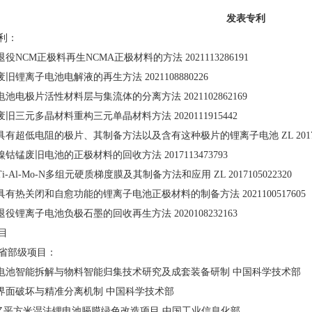
发表专利
利：
退役NCM正极料再生NCMA正极材料的方法 2021113286191
废旧锂离子电池电解液的再生方法 2021108880226
电池电极片活性材料层与集流体的分离方法 2021102862169
废旧三元多晶材料重构三元单晶材料方法 2020111915442
具有超低电阻的极片、其制备方法以及含有这种极片的锂离子电池 ZL 201710
镍钴锰废旧电池的正极材料的回收方法 2017113473793
Ti-Al-Mo-N多组元硬质梯度膜及其制备方法和应用 ZL 2017105022320
种具有热关闭和自愈功能的锂离子电池正极材料的制备方法 2021100517605
退役锂离子电池负极石墨的回收再生方法 2020108232163
目
省部级项目：
力电池智能拆解与物料智能归集技术研究及成套装备研制 中国科学技术部
相界面破坏与精准分离机制 中国科学技术部
.05亿平方米湿法锂电池膈膜绿色改造项目 中国工业信息化部