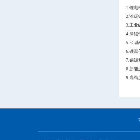
1.锂
2.涂
3.工
4.涂
5.5
6.锂
7.铝
8.新
9.高