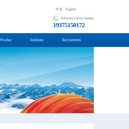
中文
|
English
Advisory service hotline
19375150172
 Produc
Institute
Recruitmen