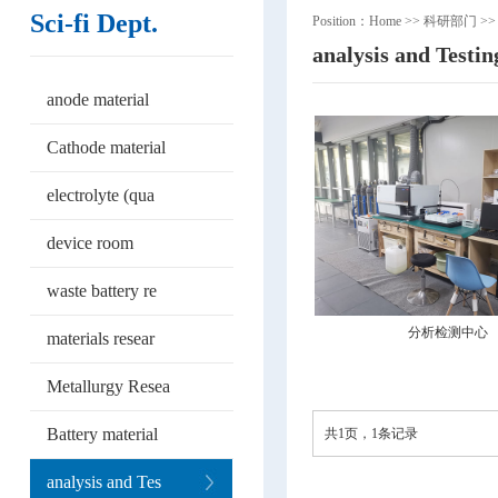
Sci-fi Dept.
Position：
Home
>>
科研部门
>
analysis and Testin
anode material
Cathode material
electrolyte (qua
device room
waste battery re
分析检测中心
materials resear
Metallurgy Resea
Battery material
共1页，1条记录
analysis and Tes