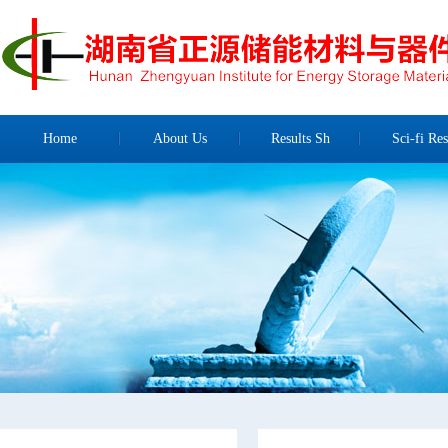
Home
About Us
Results Sh
Sci-fi Res