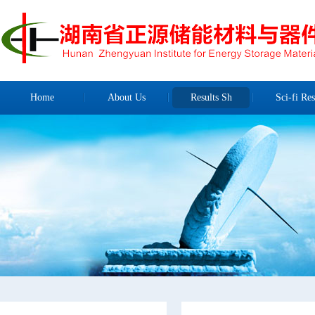
Home
About Us
Results Sh
Sci-fi Res