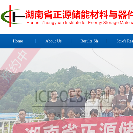
Home
About Us
Results Sh
Sci-fi Res