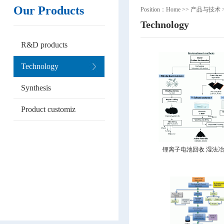
Our Products
Position：
Home
>>
产品与技术
Technology
R&D products
Technology
Synthesis
Product customiz
锂离子电池回收 湿法冶金