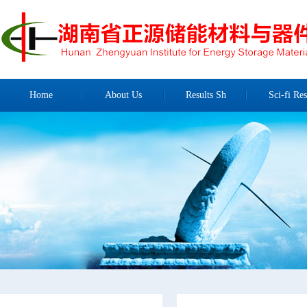
Home
About Us
Results Sh
Sci-fi Res