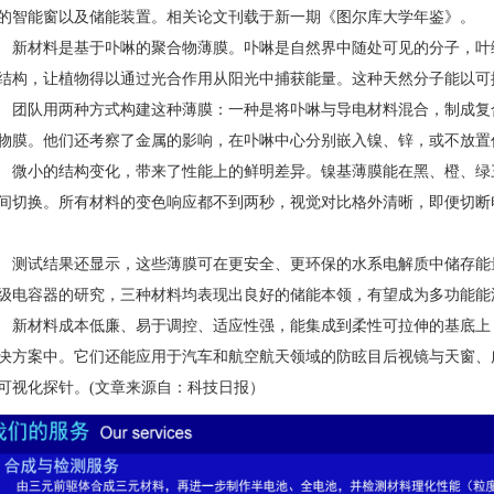
的智能窗以及储能装置。相关论文刊载于新一期《图尔库大学年鉴》。
材料是基于卟啉的聚合物薄膜。卟啉是自然界中随处可见的分子，叶
结构，让植物得以通过光合作用从阳光中捕获能量。这种天然分子能以可
队用两种方式构建这种薄膜：一种是将卟啉与导电材料混合，制成复
物膜。他们还考察了金属的影响，在卟啉中心分别嵌入镍、锌，或不放置
小的结构变化，带来了性能上的鲜明差异。镍基薄膜能在黑、橙、绿
间切换。所有材料的变色响应都不到两秒，视觉对比格外清晰，即便切断
试结果还显示，这些薄膜可在更安全、更环保的水系电解质中储存能
级电容器的研究，三种材料均表现出良好的储能本领，有望成为多功能能
材料成本低廉、易于调控、适应性强，能集成到柔性可拉伸的基底上
决方案中。它们还能应用于汽车和航空航天领域的防眩目后视镜与天窗、
可视化探针。(文章来源自：科技日报）