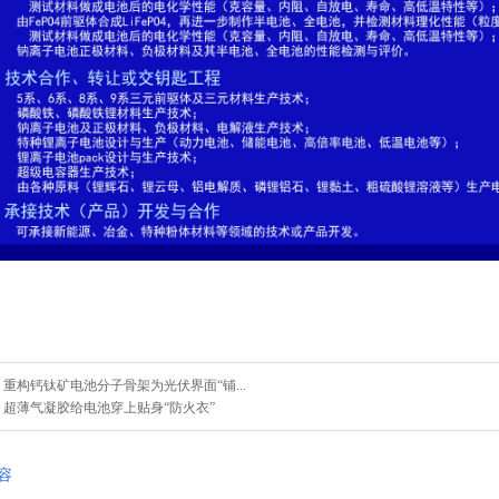
：
重构钙钛矿电池分子骨架为光伏界面“铺...
：
超薄气凝胶给电池穿上贴身“防火衣”
容