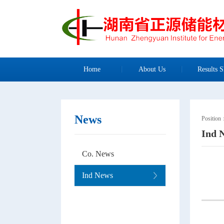
Home
About Us
Results S
News
Positio
Ind 
Co. News
Ind News
芬