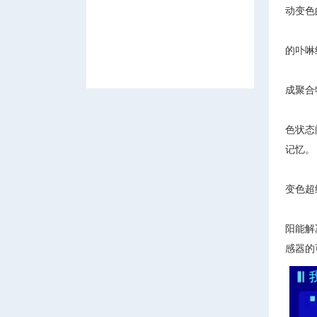
动变色
新
的卟啉
团
成聚合
微
色状态
记忆。
测
变色超
新
阳能解
感器的