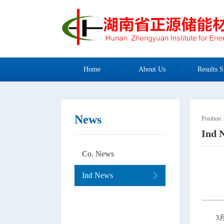
Home
About Us
Results S
News
Positio
Ind 
Co. News
Ind News
3