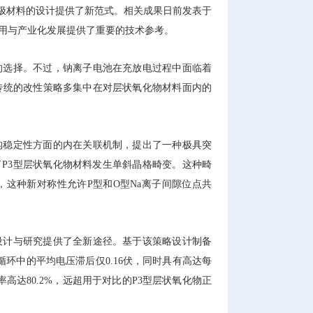
正极材料的设计提供了新范式。相关成果日前发表于
用与产业化发展提供了重要的技术参考。
的选择。不过，钠离子电池在充放电过程中面临着
传统的改性策略多集中在对层状氧化物材料面内的
构稳定性方面的内在关联机制，提出了一种极具突
了P3型层状氧化物材料发生单斜晶格畸变。这种畸
这种新对称性允许P型和O型Na离子间隙位点共
设计与研究提供了全新途径。基于该策略设计制备
循环中的平均电压滞后仅0.16伏，同时具有高达每
率高达80.2%，远超用于对比的P3型层状氧化物正