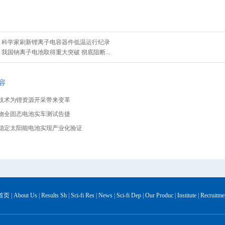
：
科学家刷新锂离子电容器件低温运行纪录
：
我国钠离子电池取得重大突破 彻底阻断...
容
新技术为锂资源开采带来变革
化物全固态电池实车测试告捷
效稳定太阳能电池实现产业化验证
首页
|
About Us
|
Results Sh
|
Sci-fi Res
|
News
|
Sci-fi Dep
|
Our Produc
|
Institute
|
Recruitme