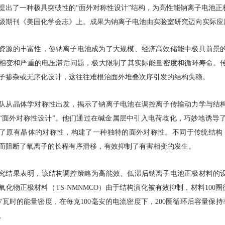
提出了一种极具突破性的“面外对称性设计”结构，为高性能钠离子电池
级期刊《美国化学会志》上。成果为钠离子电池由实验室研究迈向实际应
资源的丰富性，使钠离子电池成为了大规模、经济高效储能中极具前景
相变和严重的电压滞后问题，极大限制了其实际能量密度和循环寿命。
子掺杂或无序化设计，这往往难根治面外堆叠次序引发的结构失稳。
队从晶体学对称性出发，揭示了钠离子电池在调控离子传输动力学与结
“面外对称性设计”。他们通过在碱金属层中引入电荷歧化，巧妙地诱导
了原有晶体的对称性，构建了一种独特的面外对称性。不同于传统结构，
而阻断了氧离子的长程有序滑移，有效抑制了有害相变的发生。
究结果表明，该结构调控策略为高能效、低滞后钠离子电池正极材料的
氧化物正极材料（TS-NMNMCO）由于结构演化被有效抑制，材料100圈
37瓦时的能量密度，在每克100毫安的电流密度下，200圈循环后容量保持
。