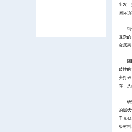
出发，
国际顶
钠
复杂的
金属离
团
破性的
变打破
存，从
研
的层状
千克4
极材料