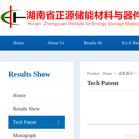
Home
About Us
Results Sh
Sci-fi Res
Results Show
Position：
Home
>>
成果展示
>
Tech Patent
Honor
Results Show
Tech Patent
Monograph